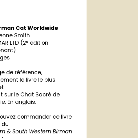
irman Cat Worldwide
ienne Smith
AR LTD (2° édition
enant)
ages
e de référence,
ement le livre le plus
et
nt sur le Chat Sacré de
e. En anglais.
ouvez commander ce livre
 du
rn & South Western Birman