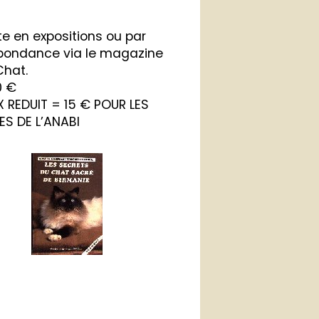
te en expositions ou par
pondance via le magazine
Chat.
0 €
X REDUIT = 15 € POUR LES
S DE L’ANABI