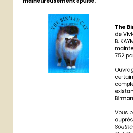
malheureusement épuisé.
The B
de Viv
B. KAYM
maint
752 p
Ouvrag
certain
compl
exista
Birmani
Vous p
auprès
Southe