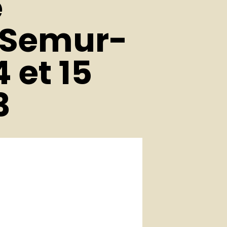
e
n Semur-
 et 15
3