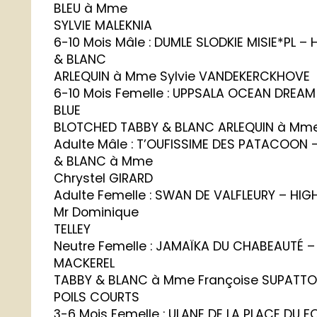
BLEU à Mme
SYLVIE MALEKNIA
6-10 Mois Mâle : DUMLE SLODKIE MISIE*PL 
& BLANC
ARLEQUIN à Mme Sylvie VANDEKERCKHOVE
6-10 Mois Femelle : UPPSALA OCEAN DREA
BLUE
BLOTCHED TABBY & BLANC ARLEQUIN à Mm
Adulte Mâle : T’OUFISSIME DES PATACOON
& BLANC à Mme
Chrystel GIRARD
Adulte Femelle : SWAN DE VALFLEURY – HI
Mr Dominique
TELLEY
Neutre Femelle : JAMAÏKA DU CHABEAUTÉ 
MACKEREL
TABBY & BLANC à Mme Françoise SUPATT
POILS COURTS
3-6 Mois Femelle : ULANE DE LA PLACE DU 