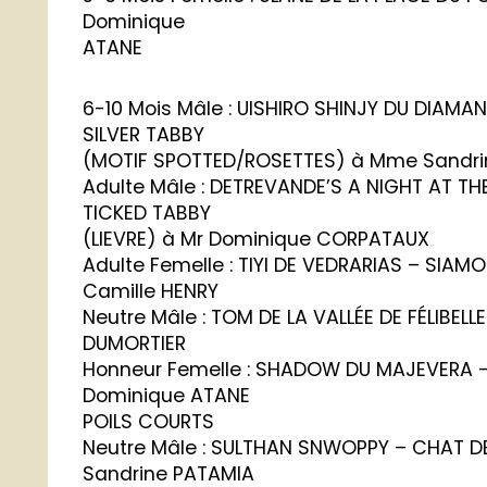
Dominique
ATANE
6-10 Mois Mâle : UISHIRO SHINJY DU DIAM
SILVER TABBY
(MOTIF SPOTTED/ROSETTES) à Mme Sandri
Adulte Mâle : DETREVANDE’S A NIGHT AT T
TICKED TABBY
(LIEVRE) à Mr Dominique CORPATAUX
Adulte Femelle : TIYI DE VEDRARIAS – SIAM
Camille HENRY
Neutre Mâle : TOM DE LA VALLÉE DE FÉLIBEL
DUMORTIER
Honneur Femelle : SHADOW DU MAJEVERA –
Dominique ATANE
POILS COURTS
Neutre Mâle : SULTHAN SNWOPPY – CHAT D
Sandrine PATAMIA