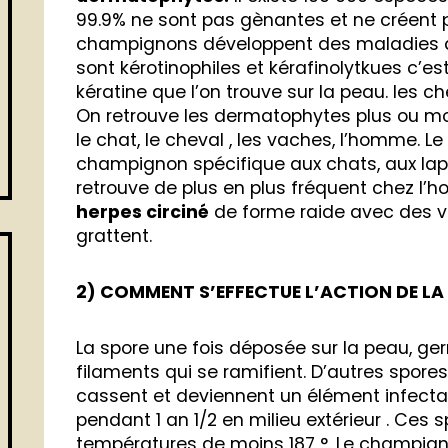
99.9% ne sont pas gènantes et ne créent 
champignons développent des maladies 
sont kérotinophiles et kérafinolytkues c’es
kératine que l’on trouve sur la peau. les che
On retrouve les dermatophytes plus ou moi
le chat, le cheval , les vaches, l’homme. L
champignon spécifique aux chats, aux lapi
retrouve de plus en plus fréquent chez l’
herpes circiné
de forme raide avec des vé
grattent.
2) COMMENT S’EFFECTUE L’ACTION DE LA 
La spore une fois déposée sur la peau, germ
filaments qui se ramifient. D’autres spores
cassent et deviennent un élément infectan
pendant 1 an 1/2 en milieu extérieur . Ces 
températures de moins 187 °. Le champigno