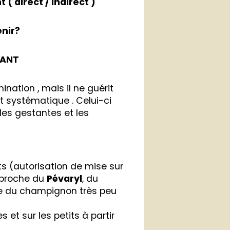
( direct / indirect )
enir?
TANT
ination , mais il ne guérit
nt systématique . Celui-ci
lles gestantes et les
s (autorisation de mise sur
e proche du
Pévaryl
, du
se du champignon très peu
 et sur les petits à partir