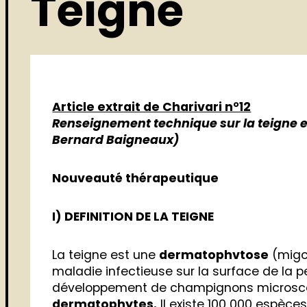
Teigne
Article extrait de Charivari n°12
Renseignement technique sur la teigne e
Bernard Baigneaux)
Nouveauté thérapeutique
I) DEFINITION DE LA TEIGNE
La teigne est une
dermatophvtose
(migc
maladie infectieuse sur la surface de la 
développement de champignons microsc
dermatophytes.
Il existe 100 000 espèc